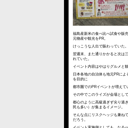
福島産新米の食べ比べ試食や販
元物産や観光をPR。
けっこうな人出で賑わっていた
翌週末、また通りかかると次は
れていた。
イベント内容はやはりグルメと
日本各地の自治体も地元PRによ
を目的に
都市圏でのPRイベントが増えて
その中でこのライズが会場とし
都心のように高級過ぎず尖り過
民も多い）が集まるイメージ。
そんな点にリスクヘッジも兼ね
だろう。
イベント実施側としても、なる