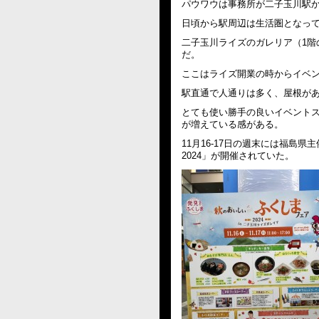
パウワウは事務所が二子玉川駅
日頃から駅周辺は生活圏となっ
二子玉川ライズのガレリア（1階
だ。
ここはライズ開業の時からイベ
駅直通で人通りは多く、屋根が
とても使い勝手の良いイベント
が増えている感がある。
11月16-17日の週末には福島
2024」が開催されていた。