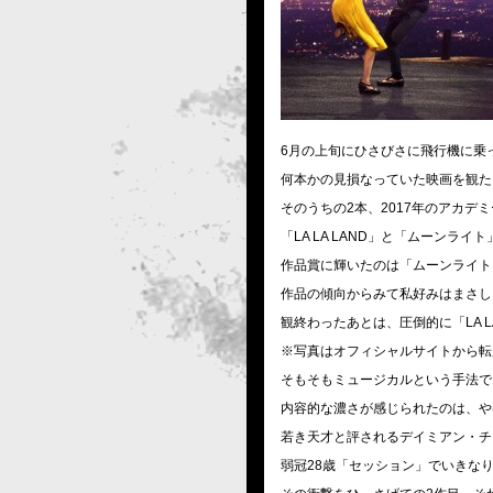
6月の上旬にひさびさに飛行機に乗
何本かの見損なっていた映画を観た
そのうちの2本、2017年のアカデ
「LA LA LAND」と「ムーンライト
作品賞に輝いたのは「ムーンライト
作品の傾向からみて私好みはまさし
観終わったあとは、圧倒的に「LA L
※写真はオフィシャルサイトから転
そもそもミュージカルという手法で
内容的な濃さが感じられたのは、や
若き天才と評されるデイミアン・チ
弱冠28歳「セッション」でいきな