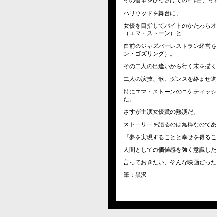
その衝撃をひっさげての2作目、それが
ハリウッドを舞台に、
女優を目指してバイトのかたわらオ
（エマ・ストーン）と
自前のジャズバーレストラン経営を
ン・ゴズリング）。
その二人の出逢いから行く末を描く
二人の演技、歌、ダンスを絡ませ進
特にエマ・ストーンのコケティッシ
た。
さすが主演女優賞の熱演だ。
ストーリーを語るのは無粋なのであ
『夢を実現することと幸せを得るこ
人間としての価値感を強く意識した
言っておきたい、そんな映画だった
筆：黒沢